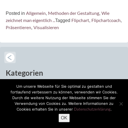
Allgemein
Methoden der Gestaltung
Wie
Posted in
,
,
zeichnet man eigentlich ...
Flipchart
Flipchartcoach
Tagged
,
,
Präsentieren
Visualisieren
,
Beitragsnavigation
Kategorien
Um unsere Webseite für Sie optimal zu gestalten und
Allgemein
fortlaufend verbessern zu können, verwenden wir Cookies.
(67)
Durch die weitere Nutzung der Webseite stimmen Sie der
Verwendung von Cookies zu. Weitere Informationen zu
Life-Hacks
(11)
Cookies erhalten Sie in unserer
Datenschutzerklärung
.
OK
Material-Empfehlungen
(8)