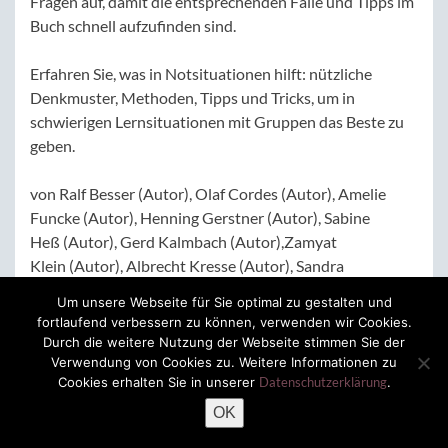
Fragen auf, damit die entsprechenden Fälle und Tipps im
Buch schnell aufzufinden sind.
Erfahren Sie, was in Notsituationen hilft: nützliche
Denkmuster, Methoden, Tipps und Tricks, um in
schwierigen Lernsituationen mit Gruppen das Beste zu
geben.
von Ralf Besser (Autor), Olaf Cordes (Autor), Amelie
Funcke (Autor), Henning Gerstner (Autor), Sabine
Heß (Autor), Gerd Kalmbach (Autor),Zamyat
Klein (Autor), Albrecht Kresse (Autor), Sandra
Masemann (Autor), Barbara Messer (Autor), Axel
Um unsere Webseite für Sie optimal zu gestalten und
Rachow (Autor), Torben Schacht(Autor), Gert
fortlaufend verbessern zu können, verwenden wir Cookies.
Schilling (Autor), Jürgen Schulze-Seeger (Autor)
Durch die weitere Nutzung der Webseite stimmen Sie der
ISBN 978-3-407-29283-4
Verwendung von Cookies zu. Weitere Informationen zu
Cookies erhalten Sie in unserer
Datenschutzerklärung
.
OK
Hier bestellen